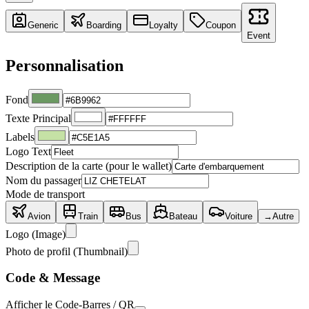
Generic
Boarding
Loyalty
Coupon
Event
Personnalisation
Fond
Texte Principal
Labels
Logo Text
Description de la carte (pour le wallet)
Nom du passager
Mode de transport
Avion
Train
Bus
Bateau
Voiture
→
Autre
Logo (Image)
Photo de profil (Thumbnail)
Code & Message
Afficher le Code-Barres / QR